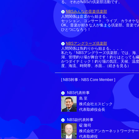
る。 それがNBSの倶楽部活動です。
NBSみんなの音楽倶楽部
人間関係は音楽から始まる。
セッション、コンサート、ライブ、カラオケ
OK。音楽が好きな人が集まる倶楽部。音楽で
ひとつになろう！
NBSアングラーズ倶楽部
人間関係は魚釣りから始まる。。。。
私たち「NBSアングラーズ倶楽部」では、海
湖、管理釣り場が舞台です！釣りはとっても
かつダイナミック！釣り場の気圧、天候、温
度、海流、時間帯、水面...（続きを見る）
[ NBS幹事 - NBS Core Member ]
NBS代表幹事
島 至
株式会社エスピック
代表取締役会長
NBS副代表幹事
碇 隆司
株式会社アンカーネットワークサー
代表取締役