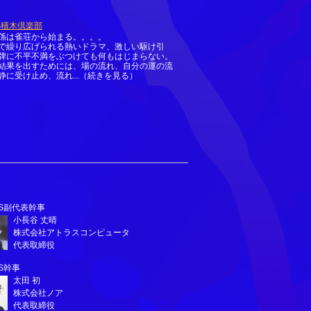
S積木倶楽部
係は雀荘から始まる。。。。
で繰り広げられる熱いドラマ、激しい駆け引
牌に不平不満をぶつけても何もはじまらない。
結果を出すためには、場の流れ、自分の運の流
静に受け止め、流れ...（続きを見る）
BS副代表幹事
小長谷 丈晴
株式会社アトラスコンピュータ
代表取締役
S幹事
太田 初
株式会社ノア
代表取締役