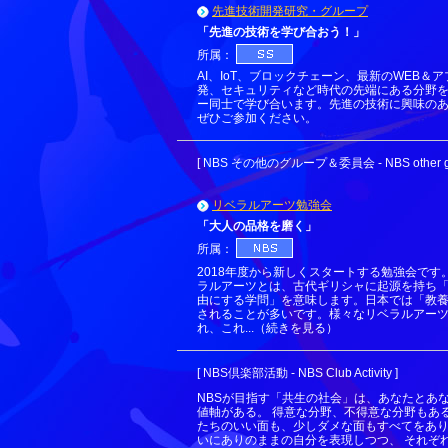
先進技術開発研究・グループ
「先進の技術を学び合おう！」
所属：
AI、IoT、ブロックチェーン、最新のWEB＆
発、セキュリティなど時代の先端にある分野
ー同士で学び合います。先進の技術に興味の
ぜひご参加ください。
[ NBS その他のグループ＆委員会 - NBS other gr
リベラルアーツ勉強会
「大人の品格を磨く」
所属：
2018年度から新しくスタートする勉強会です
ラルアーツとは、古代ギリシャに起源を持ち
由にする学問」を意味します。日本では「教
されることが多いです。様々なリベラルアー
れ、これ...（続きを見る）
[ NBS倶楽部活動 - NBS Club Activity ]
NBSが目指す「共生の社会」は、あなたとあ
値軸がある。 得意な分野、不得意な分野もあ
たちのいい面も、少しダメな面もすべてをあり
いにありのままの自分を表現しつつ、 それぞ