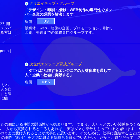
クリエイティブ・グループ
「デザイン・印刷・撮影・WEB制作の専門性でメン
バー企業の課題を解決します」
所属：
アプリ開
をメンバ
紙媒体・web・映像の企画、プロモーション、制作、
ある方は
印刷、発送までの業務専門グループです。
oup ]
次世代エンジニア育成グループ
「次世代に活躍するエンジニアの人材育成を通して
人・企業・社会に貢献する」
所属：
。リベ
「人を自
養」と訳
ツに触
なたの側にいる仲間の関係性から始まります。 つまり、人と人とのいい関係をつくる
る。 人から賞賛されるところもあれば、 実はダメな部分ももっていると思います。
のままに受け入れることが大事だと思います。 そのために、仕事に直結することば
れの個性（彩り）を大切に思える気持ちを育んでいきたい。 だから、遊びだって、