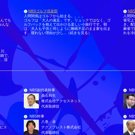
NBSゴルフ倶楽部
NB
人間関係はゴルフから始まる。。。。
人間関
なんでも
ゴルフは「大人の遠足」です。リュックではなく、ゴ
雀宅上
みんな
ルフバックを抱えて出かける楽しい小旅行です。朝
き。配
は、大人も子供と同じように睡眠不足のまま家を出ま
麻雀で
す。寝れない理由が少し...（続きを見る）
れを冷
、川、
繊細で、
度、湿
NBS副代表幹事
N
高石和生
株式会社アクセスネット
代表取締役
NBS幹事
NB
八巻 卓
ビス
テクノブレスト株式会社
代表取締役