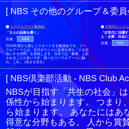
[ NBS その他のグループ＆委員会 - N
リベラルアーツ勉強会
次世代エンジ
「大人の品格を磨く」
「次世代に活躍す
人・企業・社会に
所属：
所属：
2018年度から新しくスタートする勉強会です。リベ
ラルアーツとは、古代ギリシャに起源を持ち「人を自
由にする学問」を意味します。日本では「教養」と訳
されることが多いです。様々なリベラルアーツに触
れ、これ...（続きを見る）
[ NBS倶楽部活動 - NBS Club Activ
NBSが目指す「共生の社会」
係性から始まります。 つまり
ら始まります。 あなたにはあ
得意な分野もある。 人から賞