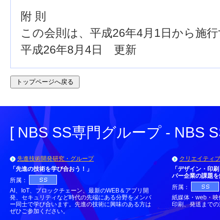
附 則
この会則は、平成26年4月1日から施
平成26年8月4日 更新
[ NBS SS専門グループ - NBS SS e
先進技術開発研究・グループ
クリエイティ
「先進の技術を学び合おう！」
「デザイン・印刷
バー企業の課題を
所属：
所属：
AI、IoT、ブロックチェーン、最新のWEB＆アプリ開
発、セキュリティなど時代の先端にある分野をメンバ
紙媒体・web・
ー同士で学び合います。先進の技術に興味のある方は
印刷、発送までの
ぜひご参加ください。