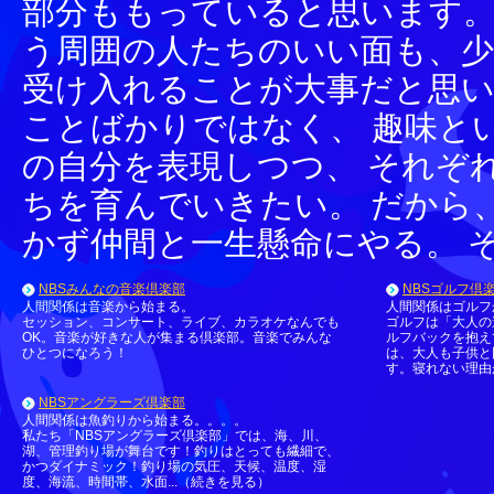
部分ももっていると思います。
う周囲の人たちのいい面も、
受け入れることが大事だと思い
ことばかりではなく、 趣味と
の自分を表現しつつ、 それぞ
ちを育んでいきたい。 だから
かず仲間と一生懸命にやる。 
NBSみんなの音楽倶楽部
NBSゴルフ倶
人間関係は音楽から始まる。
人間関係はゴルフ
セッション、コンサート、ライブ、カラオケなんでも
ゴルフは「大人の
OK。音楽が好きな人が集まる倶楽部。音楽でみんな
ルフバックを抱え
ひとつになろう！
は、大人も子供と
す。寝れない理由が
NBSアングラーズ倶楽部
人間関係は魚釣りから始まる。。。。
私たち「NBSアングラーズ倶楽部」では、海、川、
湖、管理釣り場が舞台です！釣りはとっても繊細で、
かつダイナミック！釣り場の気圧、天候、温度、湿
度、海流、時間帯、水面...（続きを見る）