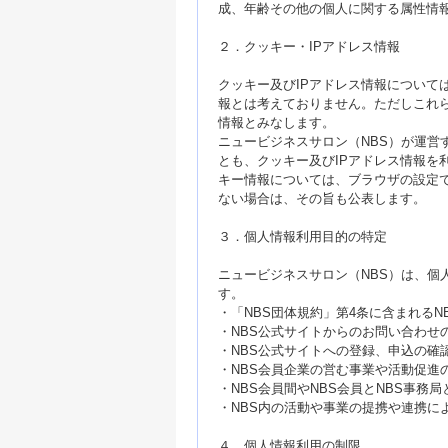
成、年齢その他の個人に関する属性情
２．クッキー・IPアドレス情報
クッキー及びIPアドレス情報について
報とは考えておりません。ただしこれ
情報とみなします。
ニュービジネスサロン（NBS）が運営
とも、クッキー及びIPアドレス情報を
キー情報については、ブラウザの設定
ない場合は、その旨も公表します。
３．個人情報利用目的の特定
ニュービジネスサロン（NBS）は、個
す。
・「NBS団体規約」第4条に含まれる
・NBS公式サイトからのお問い合わせ
・NBS公式サイトへの登録、申込の確
・NBS会員企業の営む事業や活動促進
・NBS会員間やNBS会員とNBS事務
・NBS内の活動や事業の提携や連携に
４．個人情報利用の制限