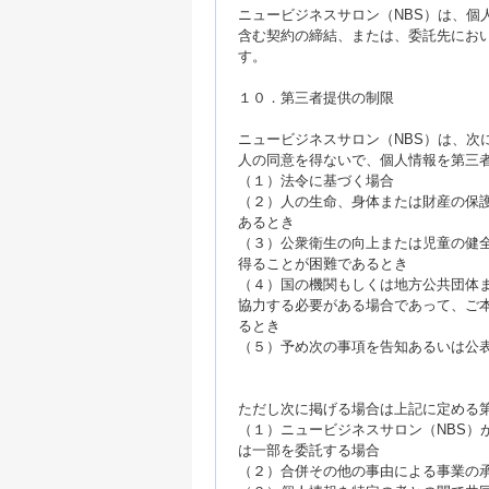
ニュービジネスサロン（NBS）は、個
含む契約の締結、または、委託先にお
す。
１０．第三者提供の制限
ニュービジネスサロン（NBS）は、次
人の同意を得ないで、個人情報を第三
（１）法令に基づく場合
（２）人の生命、身体または財産の保
あるとき
（３）公衆衛生の向上または児童の健
得ることが困難であるとき
（４）国の機関もしくは地方公共団体
協力する必要がある場合であって、ご
るとき
（５）予め次の事項を告知あるいは公
ただし次に掲げる場合は上記に定める
（１）ニュービジネスサロン（NBS）
は一部を委託する場合
（２）合併その他の事由による事業の