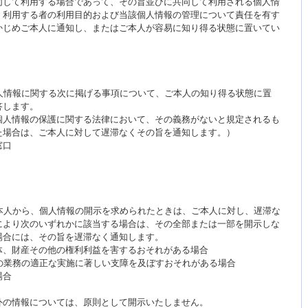
同して利用する場合であって、その旨並びに共同して利用される個人情
、利用する者の利用目的および当該個人情報の管理について責任を有す
かじめご本人に通知し、またはご本人が容易に知り得る状態に置いてい
人情報に関する次に掲げる事項について、ご本人の知り得る状態に置
答します。
個人情報の保護に関する法律において、その義務がないと規定されるも
た場合は、ご本人に対して遅滞なくその旨を通知します。）
窓口
本人から、個人情報の開示を求められたときは、ご本人に対し、遅滞な
により次のいずれかに該当する場合は、その全部または一部を開示しな
場合には、その旨を遅滞なく通知します。
体、財産その他の権利利益を害するおそれがある場合
の業務の適正な実施に著しい支障を及ぼすおそれがある場合
場合
外の情報については、原則として開示いたしません。