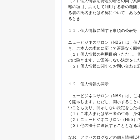
（３）個人情報を特定の者との間で共
報の項目、共同して利用する者の範囲
る者の氏名または名称について、あら
るとき
１１．個人情報に関する事項の公表等
ニュービジネスサロン（NBS）は、個
き、ご本人の求めに応じて遅滞なく回
（１）個人情報の利用目的（ただし、
のは除きます。ご回答しない決定をし
（２）個人情報に関するお問い合わせ
１２．個人情報の開示
ニュービジネスサロン（NBS）は、ご
く開示します。ただし、開示すること
いこともあり、開示しない決定をした
（１）ご本人または第三者の生命、身
（２）ニュービジネスサロン（NBS）
（３）他の法令に違反することとなる
なお、アクセスログなどの個人情報以