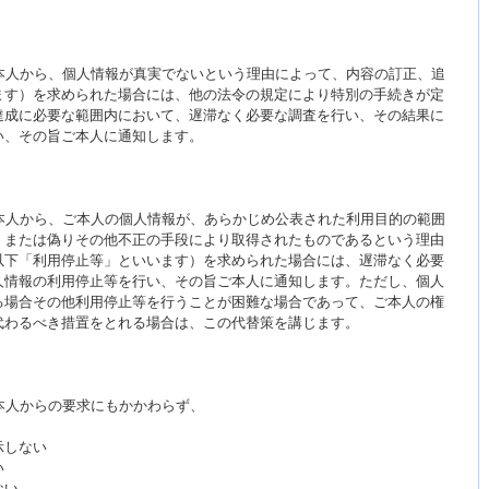
本人から、個人情報が真実でないという理由によって、内容の訂正、追
ます）を求められた場合には、他の法令の規定により特別の手続きが定
達成に必要な範囲内において、遅滞なく必要な調査を行い、その結果に
い、その旨ご本人に通知します。
本人から、ご本人の個人情報が、あらかじめ公表された利用目的の範囲
、または偽りその他不正の手段により取得されたものであるという理由
以下「利用停止等」といいます）を求められた場合には、遅滞なく必要
人情報の利用停止等を行い、その旨ご本人に通知します。ただし、個人
る場合その他利用停止等を行うことが困難な場合であって、ご本人の権
代わるべき措置をとれる場合は、この代替策を講じます。
本人からの要求にもかかわらず、
示しない
い
ない