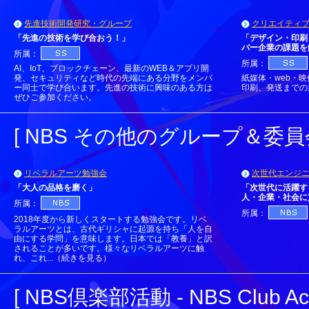
先進技術開発研究・グループ
クリエイティ
「先進の技術を学び合おう！」
「デザイン・印刷
バー企業の課題を
所属：
所属：
AI、IoT、ブロックチェーン、最新のWEB＆アプリ開
発、セキュリティなど時代の先端にある分野をメンバ
紙媒体・web・
ー同士で学び合います。先進の技術に興味のある方は
印刷、発送までの
ぜひご参加ください。
[ NBS その他のグループ＆委員会 - N
リベラルアーツ勉強会
次世代エンジ
「大人の品格を磨く」
「次世代に活躍す
人・企業・社会に
所属：
所属：
2018年度から新しくスタートする勉強会です。リベ
ラルアーツとは、古代ギリシャに起源を持ち「人を自
由にする学問」を意味します。日本では「教養」と訳
されることが多いです。様々なリベラルアーツに触
れ、これ...（続きを見る）
[ NBS倶楽部活動 - NBS Club Activ