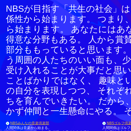
NBSが目指す「共生の社会」
係性から始まります。 つまり
ら始まります。 あなたにはあ
得意な分野もある。 人から賞
部分ももっていると思います。
う周囲の人たちのいい面も、
受け入れることが大事だと思い
ことばかりではなく、 趣味と
の自分を表現しつつ、 それぞ
ちを育んでいきたい。 だから
かず仲間と一生懸命にやる。 
NBSみんなの音楽倶楽部
NBSゴルフ倶
人間関係は音楽から始まる。
人間関係はゴルフ