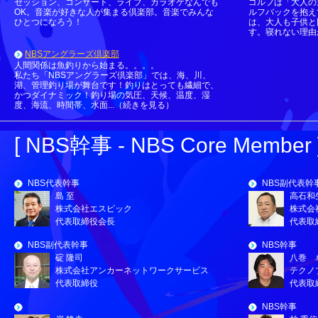
セッション、コンサート、ライブ、カラオケなんでも
ゴルフは「大人の
OK。音楽が好きな人が集まる倶楽部。音楽でみんな
ルフバックを抱え
ひとつになろう！
は、大人も子供と
す。寝れない理由が
NBSアングラーズ倶楽部
人間関係は魚釣りから始まる。。。。
私たち「NBSアングラーズ倶楽部」では、海、川、
湖、管理釣り場が舞台です！釣りはとっても繊細で、
かつダイナミック！釣り場の気圧、天候、温度、湿
度、海流、時間帯、水面...（続きを見る）
[ NBS幹事 - NBS Core Member 
NBS代表幹事
NBS副代表幹
島 至
高石和
株式会社エスピック
株式会
代表取締役会長
代表取
NBS副代表幹事
NBS幹事
碇 隆司
八巻 
株式会社アンカーネットワークサービス
テクノ
代表取締役
代表取
NBS幹事