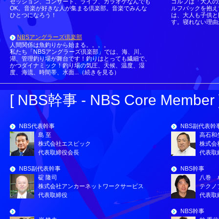
セッション、コンサート、ライブ、カラオケなんでも
ゴルフは「大人の
OK。音楽が好きな人が集まる倶楽部。音楽でみんな
ルフバックを抱え
ひとつになろう！
は、大人も子供と
す。寝れない理由が
NBSアングラーズ倶楽部
人間関係は魚釣りから始まる。。。。
私たち「NBSアングラーズ倶楽部」では、海、川、
湖、管理釣り場が舞台です！釣りはとっても繊細で、
かつダイナミック！釣り場の気圧、天候、温度、湿
度、海流、時間帯、水面...（続きを見る）
[ NBS幹事 - NBS Core Member 
NBS代表幹事
NBS副代表幹
島 至
高石和
株式会社エスピック
株式会
代表取締役会長
代表取
NBS副代表幹事
NBS幹事
碇 隆司
八巻 
株式会社アンカーネットワークサービス
テクノ
代表取締役
代表取
NBS幹事