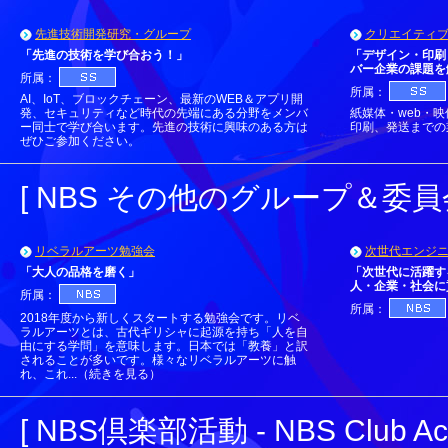
先進技術開発研究・グループ
クリエイティ
「先進の技術を学び合おう！」
「デザイン・印刷
バー企業の課題を
所属：
所属：
AI、IoT、ブロックチェーン、最新のWEB＆アプリ開
発、セキュリティなど時代の先端にある分野をメンバ
紙媒体・web・
ー同士で学び合います。先進の技術に興味のある方は
印刷、発送までの
ぜひご参加ください。
[ NBS その他のグループ＆委員会 - N
リベラルアーツ勉強会
次世代エンジ
「大人の品格を磨く」
「次世代に活躍す
人・企業・社会に
所属：
所属：
2018年度から新しくスタートする勉強会です。リベ
ラルアーツとは、古代ギリシャに起源を持ち「人を自
由にする学問」を意味します。日本では「教養」と訳
されることが多いです。様々なリベラルアーツに触
れ、これ...（続きを見る）
[ NBS倶楽部活動 - NBS Club Activ