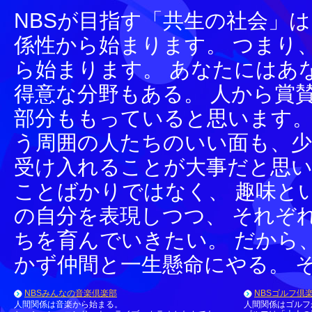
NBSが目指す「共生の社会」
係性から始まります。 つまり
ら始まります。 あなたにはあ
得意な分野もある。 人から賞
部分ももっていると思います。
う周囲の人たちのいい面も、
受け入れることが大事だと思い
ことばかりではなく、 趣味と
の自分を表現しつつ、 それぞ
ちを育んでいきたい。 だから
かず仲間と一生懸命にやる。 
NBSみんなの音楽倶楽部
NBSゴルフ倶
人間関係は音楽から始まる。
人間関係はゴルフ